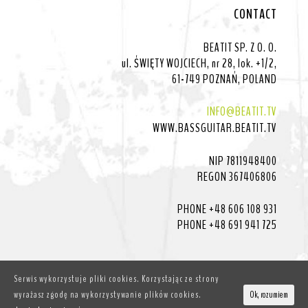
CONTACT
BEATIT SP. Z O. O.
ul. ŚWIĘTY WOJCIECH, nr 28, lok. +1/2,
61-749 POZNAŃ, POLAND
INFO@BEATIT.TV
WWW.BASSGUITAR.BEATIT.TV
NIP 7811948400
REGON 367406806
PHONE +48 606 108 931
PHONE +48 691 941 725
Serwis wykorzystuje pliki cookies. Korzystając ze strony
wyrażasz zgodę na wykorzystywanie plików cookies.
Ok, rozumiem