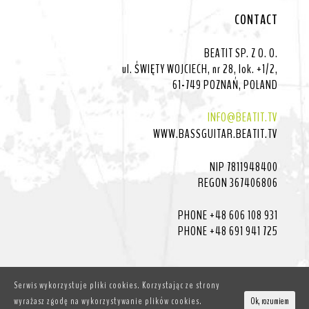
CONTACT
BEATIT SP. Z O. O.
ul. ŚWIĘTY WOJCIECH, nr 28, lok. +1/2,
61-749 POZNAŃ, POLAND
INFO@BEATIT.TV
WWW.BASSGUITAR.BEATIT.TV
NIP 7811948400
REGON 367406806
PHONE +48 606 108 931
PHONE +48 691 941 725
Serwis wykorzystuje pliki cookies. Korzystając ze strony
wyrażasz zgodę na wykorzystywanie plików cookies.
Ok, rozumiem